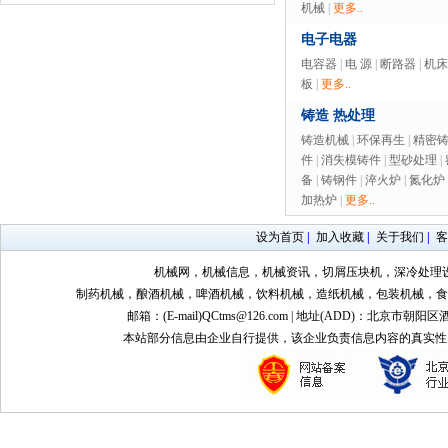
机械
|
更多..
电子电器
电容器
|
电 源
|
断路器
|
机床
板
|
更多..
铸造 热处理
铸造机械
|
环保再生
|
精密
件
|
消失模铸件
|
型砂处理
|
备
|
铸钢件
|
淬火炉
|
氮化炉
加热炉
|
更多..
设为首页
|
加入收藏
|
关于我们
|
客
机械网，机械信息，机械资讯，切屑压块机，深冷处理
制药机械，酿酒机械，啤酒机械，饮料机械，造纸机械，包装机械，食
邮箱：(E-mail)QCtms@126.com | 地址(ADD)：北京市朝阳区
本站部分信息由企业自行提供，该企业负责信息内容的真实性