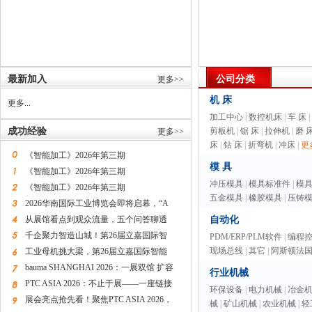
最新加入
公司分类
更多>>
机 床
更多...
加工中心
|
数控机床
|
车 床
|
成功经验
剪板机
|
锯 床
|
拉伸机
|
磨 
更多>>
床
|
钻 床
|
折弯机
|
冲床
|
更多
《智能加工》2026年第三期
模 具
《智能加工》2026年第三期
冲压模具
|
模具标准件
|
模
《智能加工》2026年第三期
五金模具
|
橡胶模具
|
压铸
2026华南国际工业博览会即将启幕，“A
从展馆看点到观众流量，五个问答聊透
自动化
千企聚力智造山城！第26届立嘉国际智
PDM/ERP/PLM软件
|
编程
现场总线
|
其它
|
阿斯顿法
工业母机挑大梁，第26届立嘉国际智能
bauma SHANGHAI 2026：一展双馆 扩容
行业机械
PTC ASIA 2026：不止于展——一座链接
环保设备
|
电力机械
|
冶金
展会亮点抢先看！聚焦PTC ASIA 2026，
械
|
矿山机械
|
农业机械
|
轻