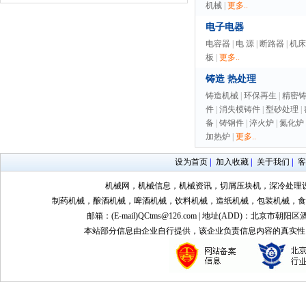
机械
|
更多..
电子电器
电容器
|
电 源
|
断路器
|
机床
板
|
更多..
铸造 热处理
铸造机械
|
环保再生
|
精密
件
|
消失模铸件
|
型砂处理
|
备
|
铸钢件
|
淬火炉
|
氮化炉
加热炉
|
更多..
设为首页
|
加入收藏
|
关于我们
|
客
机械网，机械信息，机械资讯，切屑压块机，深冷处理
制药机械，酿酒机械，啤酒机械，饮料机械，造纸机械，包装机械，食
邮箱：(E-mail)QCtms@126.com | 地址(ADD)：北京市朝阳区
本站部分信息由企业自行提供，该企业负责信息内容的真实性