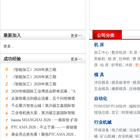
最新加入
公司分类
更多>>
机 床
更多...
加工中心
|
数控机床
|
车 床
|
成功经验
剪板机
|
锯 床
|
拉伸机
|
磨 
更多>>
床
|
钻 床
|
折弯机
|
冲床
|
更多
《智能加工》2026年第三期
模 具
《智能加工》2026年第三期
冲压模具
|
模具标准件
|
模
《智能加工》2026年第三期
五金模具
|
橡胶模具
|
压铸
2026华南国际工业博览会即将启幕，“A
从展馆看点到观众流量，五个问答聊透
自动化
千企聚力智造山城！第26届立嘉国际智
PDM/ERP/PLM软件
|
编程
现场总线
|
其它
|
阿斯顿法
工业母机挑大梁，第26届立嘉国际智能
bauma SHANGHAI 2026：一展双馆 扩容
行业机械
PTC ASIA 2026：不止于展——一座链接
环保设备
|
电力机械
|
冶金
展会亮点抢先看！聚焦PTC ASIA 2026，
械
|
矿山机械
|
农业机械
|
轻