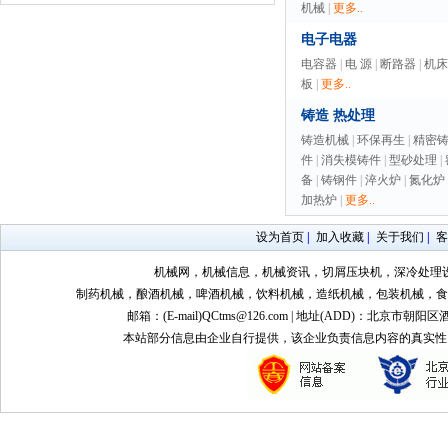
机械
|
更多..
电子电器
电容器
|
电 源
|
断路器
|
机床
板
|
更多..
铸造 热处理
铸造机械
|
环保再生
|
精密
件
|
消失模铸件
|
型砂处理
|
备
|
铸钢件
|
淬火炉
|
氮化炉
加热炉
|
更多..
设为首页
|
加入收藏
|
关于我们
|
客
机械网，机械信息，机械资讯，切屑压块机，深冷处理
制药机械，酿酒机械，啤酒机械，饮料机械，造纸机械，包装机械，食
邮箱：(E-mail)QCtms@126.com | 地址(ADD)：北京市朝阳区
本站部分信息由企业自行提供，该企业负责信息内容的真实性