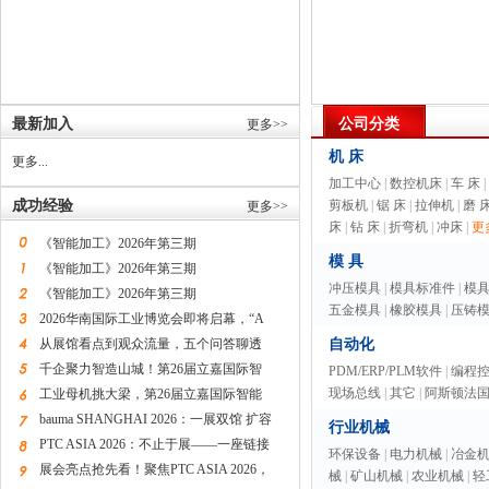
最新加入
公司分类
更多>>
机 床
更多...
加工中心
|
数控机床
|
车 床
|
成功经验
剪板机
|
锯 床
|
拉伸机
|
磨 
更多>>
床
|
钻 床
|
折弯机
|
冲床
|
更多
《智能加工》2026年第三期
模 具
《智能加工》2026年第三期
冲压模具
|
模具标准件
|
模
《智能加工》2026年第三期
五金模具
|
橡胶模具
|
压铸
2026华南国际工业博览会即将启幕，“A
从展馆看点到观众流量，五个问答聊透
自动化
千企聚力智造山城！第26届立嘉国际智
PDM/ERP/PLM软件
|
编程
现场总线
|
其它
|
阿斯顿法
工业母机挑大梁，第26届立嘉国际智能
bauma SHANGHAI 2026：一展双馆 扩容
行业机械
PTC ASIA 2026：不止于展——一座链接
环保设备
|
电力机械
|
冶金
展会亮点抢先看！聚焦PTC ASIA 2026，
械
|
矿山机械
|
农业机械
|
轻