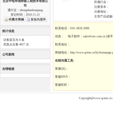
北京中电华强焊接工程技术有限公
所属行业：
司
注册资本：
通行证：zhongdianhuaqiang
注册地址：
登记时间：2016-11-21
主营产品或服
联系电话：010- 6026 2066
统计信息
传真： 电子邮件：sales#wtec.com.cn (请
·访客留言共:0 条
·页面点击量:4827 次
联系地址：
商铺地址：http://www.qctms.cn/hy/homepage.p
公司新闻
在线沟通工具:
客服QQ：
友情链接
客服MSN：
客服旺旺：
Copyright@www.qctms.cn