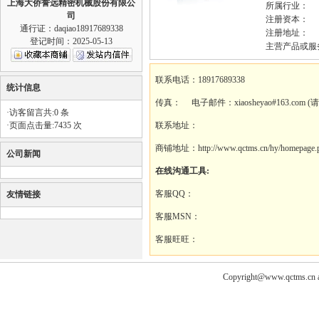
上海大侨誉远精密机械股份有限公
所属行业：
司
注册资本：
通行证：daqiao18917689338
注册地址：
登记时间：2025-05-13
主营产品或服
联系电话：18917689338
统计信息
传真： 电子邮件：xiaosheyao#163.com (
·访客留言共:0 条
·页面点击量:7435 次
联系地址：
商铺地址：http://www.qctms.cn/hy/homepage.p
公司新闻
在线沟通工具:
客服QQ：
友情链接
客服MSN：
客服旺旺：
Copyright@www.qctms.cn