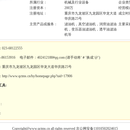
所属行业：
机械及行业设备
企业类
注册资本：
200万
经营模
注册地址：
重庆市九龙坡区九龙园区华龙大道
成立时
华庆路25号
主营产品或服务：
滤油机，真空滤油机，润滑油滤油
主要采
机，变压器油滤油机，透平油滤油
机等
23-68122555
-86153916 电子邮件：402412188#qq.com (请手动将‘＃’换成‘@’)
：重庆市九龙坡区九龙园区华龙大道华庆路25号
p://www.qctms.cn/hy/homepage.php?uid=17906
工具:
：
：
：
Copyright@www.qctms.cn all rights reserved 京公网安备11010502024615