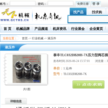
帐号：
密码：
免费注册
找产品
找求购
首 页
机械品牌
产品频道
机床资讯
行业展会
企业黄页
当前位置：
首页
->
行业机械
->
液压件
液压件
泰丰TLC032DB20H-7X压力型阀芯
发布时间:
2026-06-24 15:57:01
浏览量：31
单价：
1 元/件
型号：
TLC032DB20H-7X
共1图
详细信息