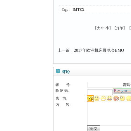
Tags：
IMTEX
【
大
中
小
】【
打印
】
【
上一篇
：
2017年欧洲机床展览会EMO
评论
帐 号:
密码
验 证 码:
表 情:
内 容: