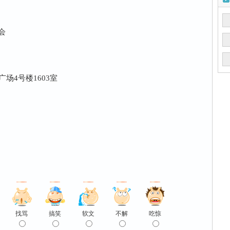
会
场4号楼1603室
找骂
搞笑
软文
不解
吃惊