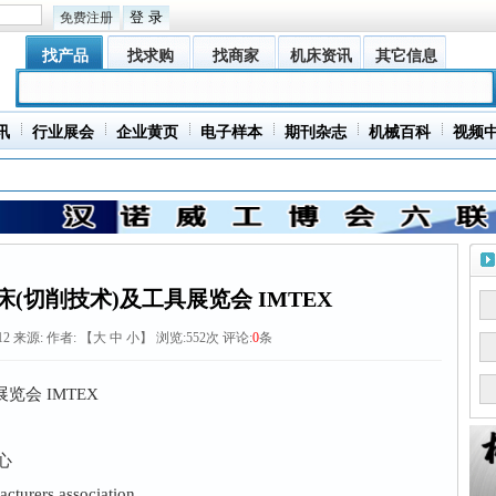
免费注册
找产品
找求购
找商家
机床资讯
其它信息
讯
行业展会
企业黄页
电子样本
期刊杂志
机械百科
视频
床(切削技术)及工具展览会 IMTEX
12
来源:
作者: 【
大
中
小
】 浏览:
552
次 评论:
0
条
览会 IMTEX
心
urers association