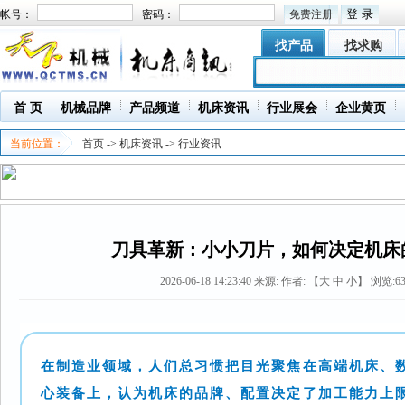
帐号：
密码：
免费注册
找产品
找求购
首 页
机械品牌
产品频道
机床资讯
行业展会
企业黄页
当前位置：
首页
->
机床资讯
->
行业资讯
刀具革新：小小刀片，如何决定机床
2026-06-18 14:23:40
来源:
作者: 【
大
中
小
】 浏览:
6
在制造业领域，人们总习惯把目光聚焦在高端机床、
心装备上，认为机床的品牌、配置决定了加工能力上