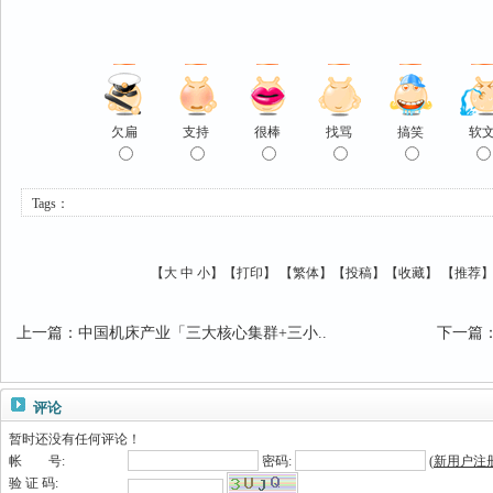
欠扁
支持
很棒
找骂
搞笑
软
Tags：
【
大
中
小
】【
打印
】
【
繁体
】【
投稿
】【
收藏
】 【
推荐
上一篇
：
中国机床产业「三大核心集群+三小..
下一篇
评论
暂时还没有任何评论！
帐 号:
密码:
(
新用户注
验 证 码: