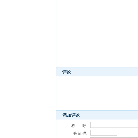
评论
添加评论
称 呼:
验 证 码: