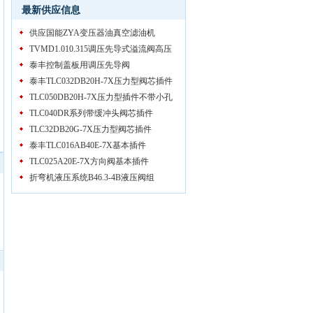
最新供应信息
供应国能ZYA变压器油真空滤油机
TVMD1.010.315调压先导式溢流阀高压
泰丰控制盖板用调压先导阀
泰丰TLC032DB20H-7X压力型阀芯插件
TLC050DB20H-7X压力型插件不带小孔
TLC040DR系列带缓冲头阀芯插件
TLC32DB20G-7X压力型阀芯插件
泰丰TLC016AB40E-7X基本插件
TLC025A20E-7X方向阀基本插件
折弯机液压系统B46.3-4B液压阀组