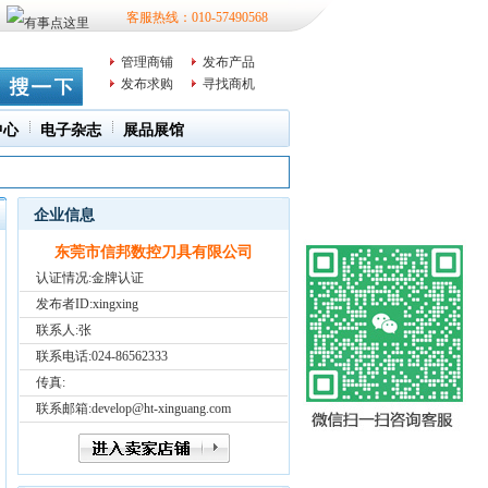
客服热线：010-57490568
管理商铺
发布产品
发布求购
寻找商机
中心
电子杂志
展品展馆
企业信息
东莞市信邦数控刀具有限公司
认证情况:金牌认证
发布者ID:
xingxing
联系人:张
联系电话:024-86562333
传真:
联系邮箱:develop@ht-xinguang.com