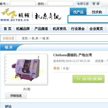
帐号：
密码：
免费注册
找产品
找求购
首 页
机械品牌
产品频道
机床资讯
行业展会
企业黄页
当前位置：
首页
->
机 床
->
锯 床
锯 床
Chidiann圆锯机-产地台湾
发布时间:
2016-12-27 09:25:30
浏览量：73
单价：
0 元/
共1图
详细信息
评论