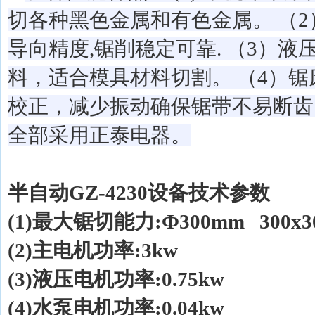
切各种黑色金属和有色金属。 （2
导向精度,锯削稳定可靠. （3）液
料，适合模具材料切割。 （4）
校正，减少振动确保锯带不易断齿
全部采用正泰电器。
半自动
GZ-4230
设备技术参数
(1)
最大锯切能力
:Ф300mm 300x
(2)
主电机功率
:3kw
(3)
液压电机功率
:0.75kw
(4)
水泵电机功率
:0.04kw