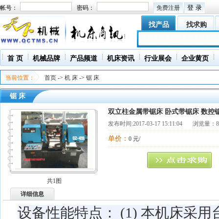
帐号：
密码：
免费注册
找产品
找求购
首 页
机械品牌
产品频道
机床资讯
行业展会
企业黄页
当前位置：
首页
->
机 床
->
锯 床
锯 床
双立柱金属带锯床 卧式带锯床 数控
发布时间:
2017-03-17 15:11:04
浏览量：82
单价：
0 元/
共1图
详细信息
设备性能特点： (1) 本机床采