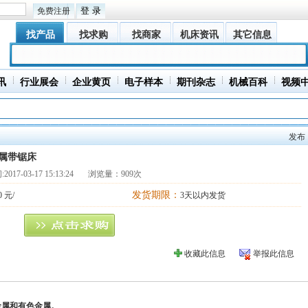
免费注册
找产品
找求购
找商家
机床资讯
其它信息
讯
行业展会
企业黄页
电子样本
期刊杂志
机械百科
视频
发布
属带锯床
:
2017-03-17 15:13:24
浏览量：909次
发货期限：
0 元/
3天以内发货
收藏此信息
举报此信息
金属和有色金属。