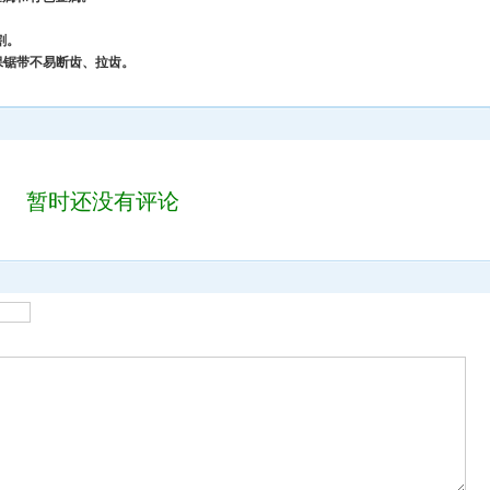
割。
保锯带不易断齿、拉齿。
暂时还没有评论