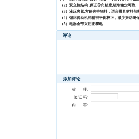
（2）双立柱结构 ,保证导向精度,锯削稳定可靠.
（3）液压夹紧,方便夹持物料，适合模具材料切
（4）锯床传动机构精密平衡校正，减少振动确
（5）电器全部采用正泰电
评论
添加评论
称 呼:
验 证 码:
内 容: