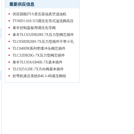
最新供应信息
供应国能ZYA变压器油真空滤油机
TVMD1.010.315调压先导式溢流阀高压
泰丰控制盖板用调压先导阀
泰丰TLC032DB20H-7X压力型阀芯插件
TLC050DB20H-7X压力型插件不带小孔
TLC040DR系列带缓冲头阀芯插件
TLC32DB20G-7X压力型阀芯插件
泰丰TLC016AB40E-7X基本插件
TLC025A20E-7X方向阀基本插件
折弯机液压系统B46.3-4B液压阀组