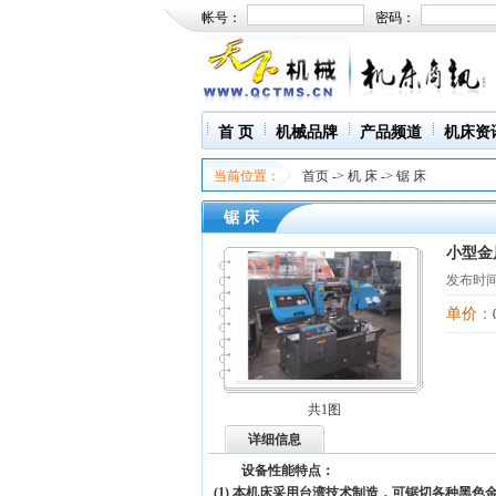
帐号：
密码：
首 页
机械品牌
产品频道
机床资
当前位置：
首页
->
机 床
->
锯 床
锯 床
小型金
发布时间
单价：
共1图
详细信息
设备性能特点：
(1)
本机床采用台湾技术制造，可锯切各种黑色