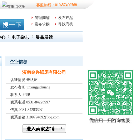
客服热线：010-57490568
管理商铺
发布产品
发布求购
寻找商机
中心
电子杂志
展品展馆
企业信息
济南金兴锯床有限公司
认证情况:未认证
发布者ID:
jinxingjuchuang
联系人:经理
联系电话:0531-84226997
传真:0531-84283307
联系邮箱:3199794892@qq.com