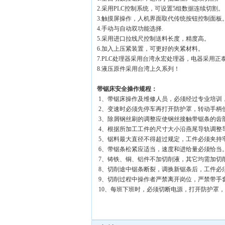
2.采用PLC控制系统，可设置5组数据连续切割。
3.触摸屏操作，人机界面取代传统按钮控制面板
4.手动与自动双功能选择.
5.采用进口拉线尺控制送料长度，精度高。
6.加入上压紧装置，可更好的夹紧材料。
7.PLC处理器采用台湾永宏处理器，电器采用正
8.液压原件采用台湾上久系列！
带锯床安全操作规程：
1、带锯床操作及维修人员，必须经过专业培训
2、变速时必须先停车再打开防护罩，转动手柄
3、除屑钢丝刷的调整应使钢丝接触带锯条的齿
4、根据所加工工件的尺寸大小沿燕尾导轨调整
5、锯料最大直径不得超过规定，工件必须夹持
6、带锯条松紧应适当，速度和进给量必须恰当
7、铸铁、铜、铝件不加切削液，其它均需加切
8、切削途中锯条断裂，调换新锯条后，工件必
9、切削过程中操作者严禁离开岗位，严禁带手
10、每班下班时，必须切断电源，打开防护罩