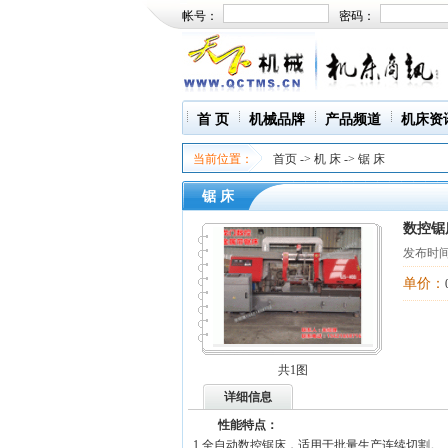
帐号：
密码：
首 页
机械品牌
产品频道
机床资
当前位置：
首页
->
机 床
->
锯 床
锯 床
数控锯
发布时间
单价：
共1图
详细信息
性能特点：
1.
全自动数控锯床
，适用于批量生产连续切割。