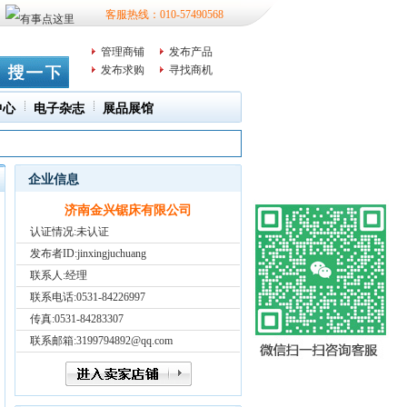
客服热线：010-57490568
管理商铺
发布产品
发布求购
寻找商机
中心
电子杂志
展品展馆
企业信息
济南金兴锯床有限公司
认证情况:未认证
发布者ID:
jinxingjuchuang
联系人:经理
联系电话:0531-84226997
传真:0531-84283307
联系邮箱:3199794892@qq.com