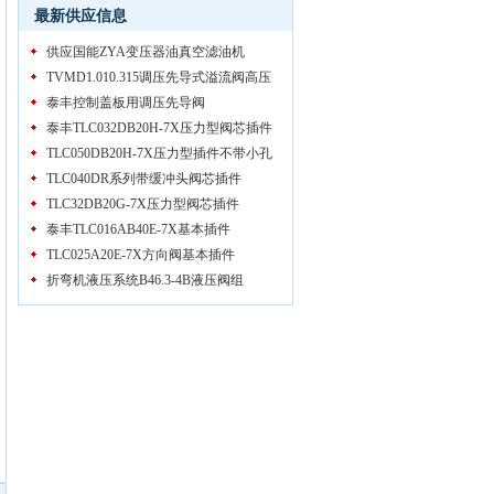
最新供应信息
供应国能ZYA变压器油真空滤油机
TVMD1.010.315调压先导式溢流阀高压
泰丰控制盖板用调压先导阀
泰丰TLC032DB20H-7X压力型阀芯插件
TLC050DB20H-7X压力型插件不带小孔
TLC040DR系列带缓冲头阀芯插件
TLC32DB20G-7X压力型阀芯插件
泰丰TLC016AB40E-7X基本插件
TLC025A20E-7X方向阀基本插件
折弯机液压系统B46.3-4B液压阀组