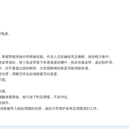
。
泰电器。
，掌握带锯床操作和维修技能。作业人员应确保充足睡眠，保持精力集中。
使皮带放松，将三角皮带置于所需速度的槽中，然后张紧皮带，盖好防护罩。
部，但不要超过齿的根部，注意观察钢丝刷是否能清除铁屑。
导向臂，调整完毕后必须锁紧导向装置。
牢固。
。
削液。
须翻身重新锯，锯弓放下时应缓慢，不得冲击。
套操作。
，清除被带入锯轮周围的切屑，做好日常维护保养及周围清扫工作。