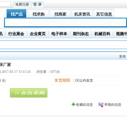
免费注册
找产品
找求购
找商家
机床资讯
其它信息
讯
行业展会
企业黄页
电子样本
期刊杂志
机械百科
视频
发布
床厂家
:
2017-03-17 15:15:24
浏览量：1075次
发货期限：
0 元/
3天以内发货
收藏此信息
举报此信息