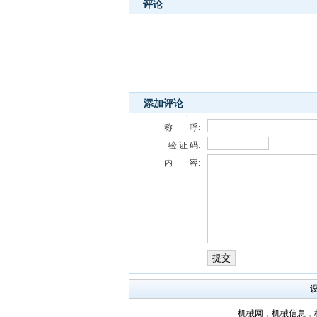
评论
添加评论
称 呼:
验 证 码:
内 容:
机械网，机械信息，