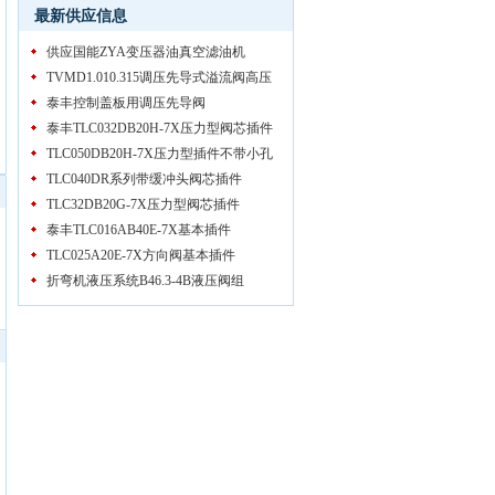
最新供应信息
供应国能ZYA变压器油真空滤油机
TVMD1.010.315调压先导式溢流阀高压
泰丰控制盖板用调压先导阀
泰丰TLC032DB20H-7X压力型阀芯插件
TLC050DB20H-7X压力型插件不带小孔
TLC040DR系列带缓冲头阀芯插件
TLC32DB20G-7X压力型阀芯插件
泰丰TLC016AB40E-7X基本插件
TLC025A20E-7X方向阀基本插件
折弯机液压系统B46.3-4B液压阀组