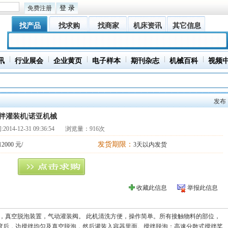
免费注册
找产品
找求购
找商家
机床资讯
其它信息
讯
行业展会
企业黄页
电子样本
期刊杂志
机械百科
视频
发布
拌灌装机|诺亚机械
:
2014-12-31 09:36:54
浏览量：916次
发货期限：
12000 元/
3天以内发货
收藏此信息
举报此信息
，真空脱泡装置，气动灌装阀。 此机清洗方便，操作简单。所有接触物料的部位，
温度后，边搅拌均匀及真空脱泡，然后灌装入容器里面。搅拌脱泡：高速分散式搅拌桨