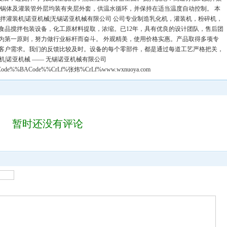
：锅体及灌装管外层均装有夹层外套，供温水循环，并保持在适当温度自动控制。 本
拌灌装机|诺亚机械|无锡诺亚机械有限公司 公司专业制造乳化机，灌装机，粉碎机，
食品搅拌包装设备，化工原材料提取，浓缩。已12年，具有优良的设计团队，售后团
为第一原则，努力做行业标杆而奋斗。 外观精美，使用价格实惠。产品取得多项专
客户需求。我们的反馈比较及时。设备的每个零部件，都是通过每道工艺严格把关，
机|诺亚机械 —— 无锡诺亚机械有限公司
Code%%BACode%%CrLf%张炜%CrLf%www.wxnuoya.com
暂时还没有评论