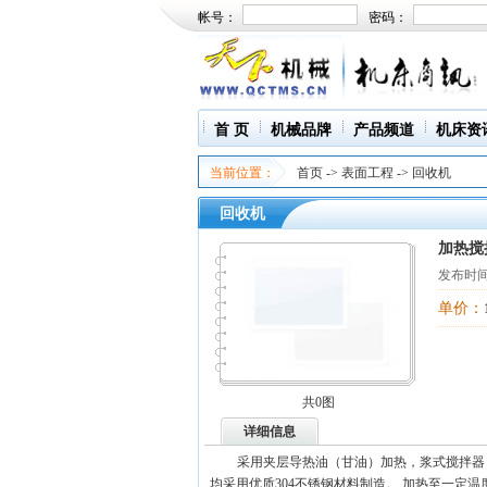
帐号：
密码：
首 页
机械品牌
产品频道
机床资
当前位置：
首页
->
表面工程
->
回收机
回收机
加热搅
发布时间
单价：
共0图
详细信息
采用夹层导热油（甘油）加热，浆式搅拌器
均采用优质304不锈钢材料制造。 加热至一定