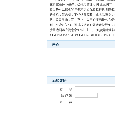
在真空条件下搅拌，搅拌桨转速可调 温度调节
套设备可以根据客户要求定做配套搅拌机 加热搅
分散机，混合机，不锈钢反应釜，化妆品设备，
队。公司秉承，客户至上，以用户实际操作方便
利，交货时间短。可以根据客户要求定做设备，
质量达到客户满意率98%以上、。 加热搅拌灌装
%CrLf%%BAAddr%%CrLf%214000%CrLf%%BI
评论
添加评论
称 呼:
验 证 码:
内 容: