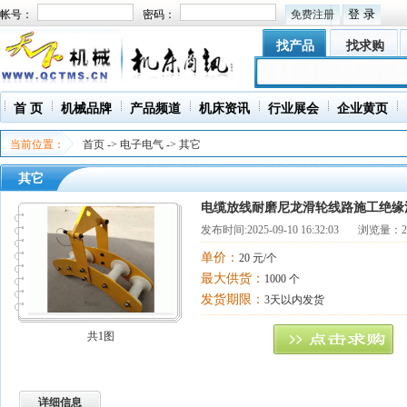
帐号：
密码：
免费注册
找产品
找求购
首 页
机械品牌
产品频道
机床资讯
行业展会
企业黄页
当前位置：
首页
->
电子电气
->
其它
其它
电缆放线耐磨尼龙滑轮线路施工绝缘
发布时间:
2025-09-10 16:32:03
浏览量：22
单价：
20 元/个
最大供货：
1000 个
发货期限：
3天以内发货
共1图
详细信息