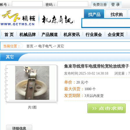
帐号：
密码：
免费注册
找产品
找求购
首 页
机械品牌
产品频道
机床资讯
行业展会
企业黄页
当前位置：
首页
->
电子电气
->
其它
其它
集束导线滑车电缆滑轮宽轮放线滑子
发布时间:
2025-10-02 14:30:18
浏览量：70
单价：
20 元/个
最大供货：
1000 个
发货期限：
3天以内发货
共1图
详细信息