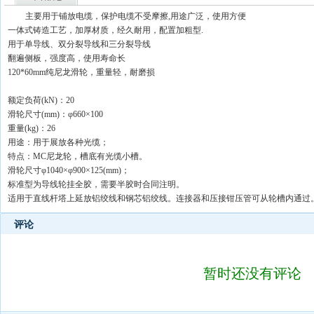
主要用于铺放电缆，保护电缆不受摩擦,用途广泛，使用方便
一体式铸造工艺，加厚材质，经久耐用，配置加粗型.
用于单导线、双分裂导线和三分裂导线
翻遍侧板，强度高，使用寿命长
120*60mm纯尼龙滑轮，重量轻，耐磨损
额定负荷(kN)：20
滑轮尺寸(mm)：φ660×100
重量(kg)：26
用途：用于展放各种光缆；
特点：MC尼龙轮，槽底有光缆小槽。
滑轮尺寸φ1040×φ900×125(mm)；
标准型为导线轮挂全胶，需要半胶时合同注明。
适用于直线杆塔上延放铝绞线和钢芯铝绞线。连接器和压接钳压管可从轮槽内通过。
评论
暂时还没有评论