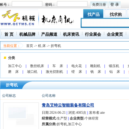
帐号：
密码：
免费注册
找产品
找求购
首 页
机械品牌
产品频道
机床资讯
行业展会
企业黄页
当前位置：
首页
->
机 床
->
折弯机
分类
加工中心
|
数控机床
|
车 床
|
电火花
|
雕刻机
|
锻压机
|
磨 床
|
坡口机
|
激光切割机
|
镗 床
|
铣 床
|
钻 床
|
折弯机
公司标志
公司名称
青岛艾特云智能装备有限公司
日期:2024-06-21
|
浏览:4085次
|
发布者:aite
经营模式:
生产型
|
企业类型:
个体经营
所属分类:
折弯机,加工中心