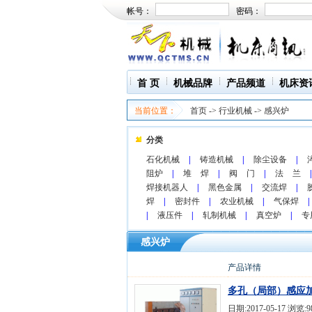
帐号：
密码：
首 页
机械品牌
产品频道
机床资
当前位置：
首页
->
行业机械
->
感兴炉
分类
石化机械
|
铸造机械
|
除尘设备
|
阻炉
|
堆 焊
|
阀 门
|
法 兰
|
焊接机器人
|
黑色金属
|
交流焊
|
焊
|
密封件
|
农业机械
|
气保焊
|
|
液压件
|
轧制机械
|
真空炉
|
专
感兴炉
产品详情
多孔（局部）感应
日期:2017-05-17 浏览:9