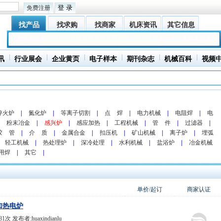
免费注册
找产品
找求购
找商家
机床资讯
其它信息
讯
行业展会
企业黄页
电子样本
期刊杂志
机械百科
视频
淬火炉
|
氮化炉
|
等离子切割
|
点 焊
|
电力机械
|
电阻焊
|
电
粉末冶金
|
感兴炉
|
感应加热
|
工程机械
|
管 件
|
过滤器
|
胶 管
|
介 质
|
金属合金
|
扣压机
|
矿山机械
|
离子炉
|
埋弧
轻工机械
|
热处理炉
|
深冷处理
|
水利机械
|
盐浴炉
|
冶金机械
用焊
|
其它
|
单价/起订
商家认证
加热电炉
81次 发布者:huaxindianlu