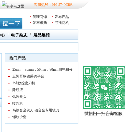
客服热线：010-57490568
管理商铺
发布产品
发布求购
寻找商机
中心
电子杂志
展品展馆
热门产品
25mm，35mm，50mm，80mm测光积分
球 光谱分析系统积分球积分球
五阿哥钢铁采购平台
5轴数控磨刀机
除锈液
钻攻夹头
喷丸机
高镍合金铣刀 铝合金专用铣刀
螺纹护套