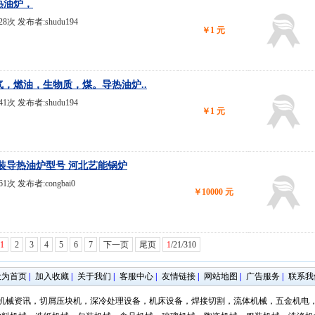
热油炉，
828次 发布者:shudu194
￥1 元
，燃油，生物质，煤。导热油炉..
841次 发布者:shudu194
￥1 元
装导热油炉型号 河北艺能锅炉
61次 发布者:congbai0
￥10000 元
1
2
3
4
5
6
7
下一页
尾页
1
/21/310
设为首页
|
加入收藏
|
关于我们
|
客服中心
|
友情链接
|
网站地图
|
广告服务
|
联系我
机械资讯，切屑压块机，深冷处理设备，机床设备，焊接切割，流体机械，五金机电