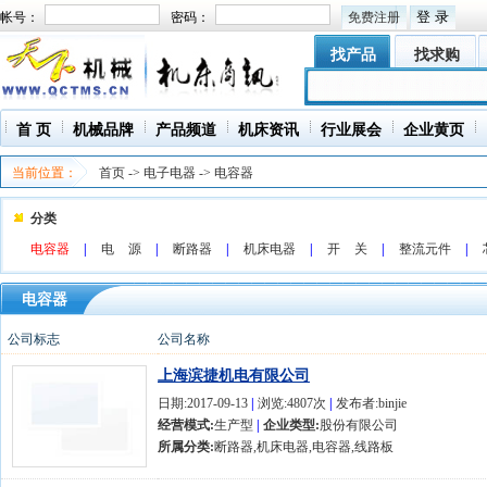
帐号：
密码：
免费注册
找产品
找求购
首 页
机械品牌
产品频道
机床资讯
行业展会
企业黄页
当前位置：
首页
->
电子电器
->
电容器
分类
电容器
|
电 源
|
断路器
|
机床电器
|
开 关
|
整流元件
|
电容器
公司标志
公司名称
上海滨捷机电有限公司
日期:2017-09-13
|
浏览:4807次
|
发布者:binjie
经营模式:
生产型
|
企业类型:
股份有限公司
所属分类:
断路器,机床电器,电容器,线路板