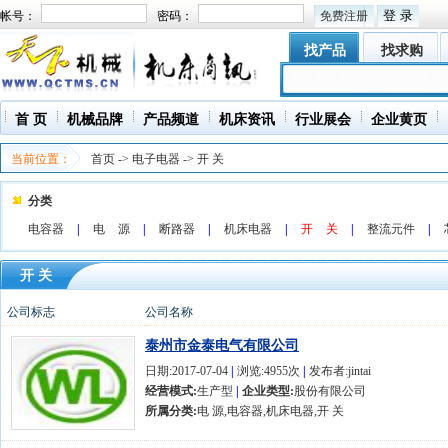
帐号：
密码：
免费注册
找产品
找求购
首 页
机械品牌
产品频道
机床资讯
行业展会
企业黄页
当前位置：
首页
->
电子电器
->
开 关
分类
电容器
|
电 源
|
断路器
|
机床电器
|
开 关
|
整流元件
|
开 关
公司标志
公司名称
泰州市金泰电气有限公司
日期:2017-07-04
|
浏览:4955次
|
发布者:jintai
经营模式:
生产型
|
企业类型:
股份有限公司
所属分类:
电 源,电容器,机床电器,开 关