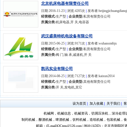
北京机床电器有限责任公司
日期:2016-11-23
|
浏览:4205次
|
发布者:beijingjichuangdianq
经营模式:
生产型
|
企业类型:
私营有限责任公司
所属分类:
机床电器,开 关,电容器
武汉盛美特机电设备有限公司
日期:2015-06-25
|
浏览:9171次
|
发布者:wuhansmtbjx
经营模式:
生产型
|
企业类型:
私营有限责任公司
所属分类:
阀 门,轴 承,减速机,开 关
凯讯实业有限公司
日期:2014-08-25
|
浏览:7127次
|
发布者:kaixun2014
经营模式:
生产型
|
企业类型:
其他有限责任公司
所属分类:
开 关,发电机,其它
设为首页
|
加入收藏
|
关于我们
|
客
机械网，机械信息，机械资讯，切屑压块机，深冷处理
制药机械，酿酒机械，啤酒机械，饮料机械，造纸机械，包装机械，食
邮箱：(E-mail)QCtms@126.com | 地址(ADD)：北京市朝阳区