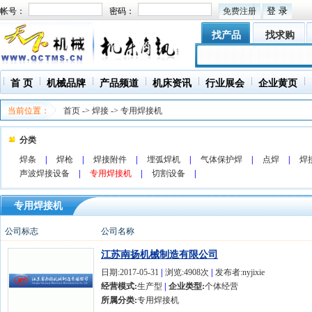
帐号：
密码：
免费注册
找产品
找求购
首 页
机械品牌
产品频道
机床资讯
行业展会
企业黄页
当前位置：
首页
->
焊接
->
专用焊接机
分类
焊条
|
焊枪
|
焊接附件
|
埋弧焊机
|
气体保护焊
|
点焊
|
焊
声波焊接设备
|
专用焊接机
|
切割设备
|
专用焊接机
公司标志
公司名称
江苏南扬机械制造有限公司
日期:2017-05-31
|
浏览:4908次
|
发布者:nyjixie
经营模式:
生产型
|
企业类型:
个体经营
所属分类:
专用焊接机