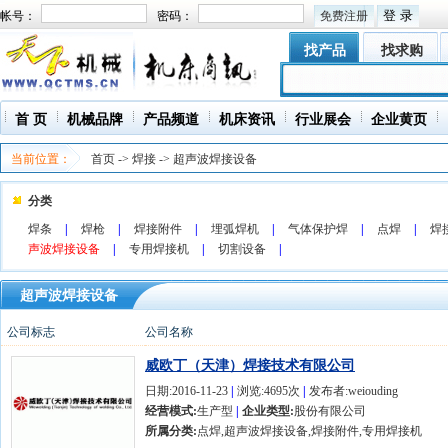
帐号：
密码：
免费注册
找产品
找求购
首 页
机械品牌
产品频道
机床资讯
行业展会
企业黄页
当前位置：
首页
->
焊接
->
超声波焊接设备
分类
焊条
|
焊枪
|
焊接附件
|
埋弧焊机
|
气体保护焊
|
点焊
|
焊
声波焊接设备
|
专用焊接机
|
切割设备
|
超声波焊接设备
公司标志
公司名称
威欧丁（天津）焊接技术有限公司
日期:2016-11-23
|
浏览:4695次
|
发布者:weiouding
经营模式:
生产型
|
企业类型:
股份有限公司
所属分类:
点焊,超声波焊接设备,焊接附件,专用焊接机