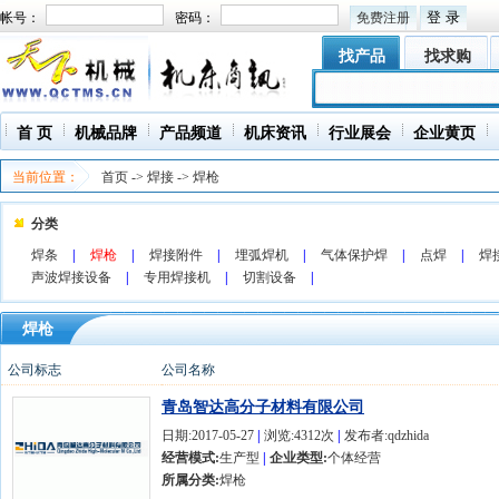
帐号：
密码：
免费注册
找产品
找求购
首 页
机械品牌
产品频道
机床资讯
行业展会
企业黄页
当前位置：
首页
->
焊接
->
焊枪
分类
焊条
|
焊枪
|
焊接附件
|
埋弧焊机
|
气体保护焊
|
点焊
|
焊
声波焊接设备
|
专用焊接机
|
切割设备
|
焊枪
公司标志
公司名称
青岛智达高分子材料有限公司
日期:2017-05-27
|
浏览:4312次
|
发布者:qdzhida
经营模式:
生产型
|
企业类型:
个体经营
所属分类:
焊枪