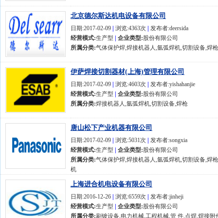
北京德尔斯达机电设备有限公司
日期:2017-02-09
|
浏览:4363次
|
发布者:deersida
经营模式:
生产型
|
企业类型:
股份有限公司
所属分类:
气体保护焊,焊接机器人,氩弧焊机,切割设备,焊
伊萨焊接切割器材(上海)管理有限公司
日期:2017-02-09
|
浏览:4603次
|
发布者:yishahanjie
经营模式:
生产型
|
企业类型:
股份有限公司
所属分类:
焊接机器人,氩弧焊机,切割设备,焊枪
唐山松下产业机器有限公司
日期:2017-02-09
|
浏览:5031次
|
发布者:songxia
经营模式:
生产型
|
企业类型:
股份有限公司
所属分类:
气体保护焊,焊接机器人,氩弧焊机,切割设备,焊枪
机
上海进合机电设备有限公司
日期:2016-12-26
|
浏览:6559次
|
发布者:jinheji
经营模式:
生产型
|
企业类型:
股份有限公司
所属分类:
刷镀设备,电力机械,工程机械,管 件,点焊,焊接附